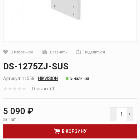
В избранное
Сравнить
Поделиться
Кликните, чтобы скопировать прямую ссылку
DS-1275ZJ-SUS
Артикул:
11558
HIKVISION
В наличии
Отзывы: (0)
5 090 ₽
за 1 шт
В КОРЗИНУ