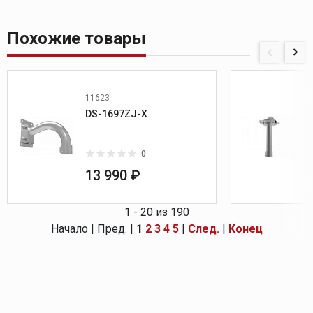
Похожие товары
11623
DS-1697ZJ-X
0
13 990 ₽
1 - 20 из 190
Начало | Пред. |
1
2
3
4
5
|
След.
|
Конец