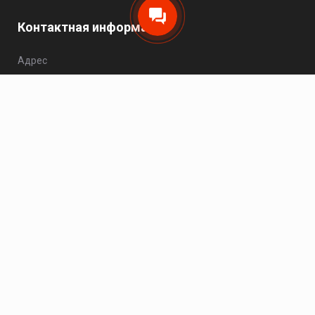
Контактная информация
Адрес
Москва, Варшавское шоссе, 25Ас1, офис 504.
Телефон
8 (495) 149-20-93
Пн - Чт: 10:00 - 17:00; Пт: 10:00 - 16:00; Сб - Вс:
выходной.
Электронная почта
zakaz@hikvision-project.ru
Каталог
Сетевые видеокамеры
Сетевые видеорегистраторы