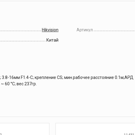
Hikvision
Артикул
Китай
3.8-16мм F1.4-С; крепление CS; мин.рабочее расстояние 0.1м;АРД P-
~ 60 °C; вес 237гр.
2
11431