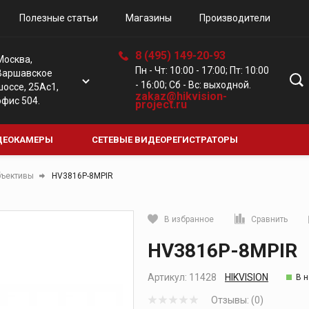
Полезные статьи
Магазины
Производители
8 (495) 149-20-93
Москва,
Пн - Чт: 10:00 - 17:00; Пт: 10:00
Варшавское
- 16:00; Сб - Вс: выходной.
шоссе, 25Ас1,
zakaz@hikvision-
офис 504.
project.ru
ДЕОКАМЕРЫ
СЕТЕВЫЕ ВИДЕОРЕГИСТРАТОРЫ
Е КАМЕРЫ
ЦИФРОВЫЕ ВИДЕОРЕГИСТРАТОРЫ
ДОМО
ъективы
HV3816P-8MPIR
В избранное
Сравнить
Кликните, чтобы скопировать прямую ссылку
HV3816P-8MPIR
Артикул:
11428
HIKVISION
В 
Отзывы: (0)