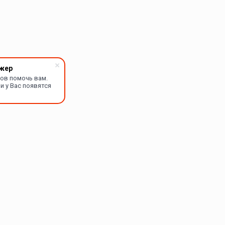
жер
тов помочь вам.
и у Вас появятся
Мы в соцсетях