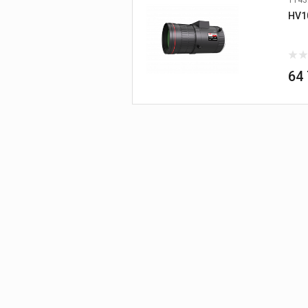
HV1
64