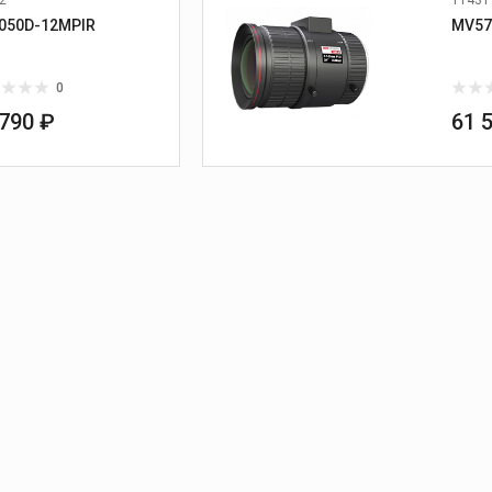
050D-12MPIR
MV57
0
 790 ₽
61 